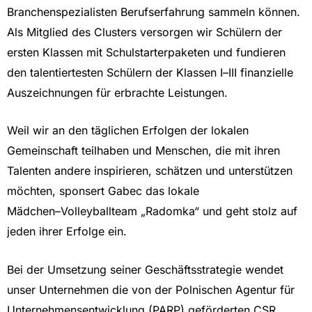
Branchenspezialisten
Berufserfahrung
sammeln
können.
Als
Mitglied
des
Clusters
versorgen
wir
Schülern
der
ersten
Klassen
mit
Schulstarterpaketen
und
fundieren
den
talentiertesten
Schülern
der
Klassen
I
–
III
finanziel
le
Auszeichnungen
für
erbrachte
Leistungen.
Weil
wir
an
den
täglichen
Erfolgen
der
lokalen
Gemeinschaft
teilhaben
und
Menschen
,
die
mit
ihren
Talenten
andere
inspirieren,
schätzen
und
unterstützen
möchten,
sponsert
Gabec
das
lokale
Mädchen
–
Volleyballteam
„Radomka“
und
geht
stolz
auf
jeden
ihrer
Erfolge
ein.
Bei
der
Umsetzung
seiner
Geschäftsstrategie
wendet
u
nser
Unternehmen
die
von
der
Polnischen
Agentur
für
Unternehmensentwicklung
(PARP)
geförderte
n
CSR