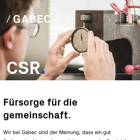
Zum
Main
Inhalt
Men
springen
CSR
Fürsorge für die
gemeinschaft
.
Wir
bei
Gabec
s
ind
der
Meinung
,
dass
ein
gut