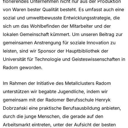
florierendes
Unternehmen
nicht
nur
aus
der
Produktion
von
Waren
bester
Qualität
besteht
.
Es
umfasst
auch
eine
sozial
und
umweltbewusste
Entwicklungsstrategie,
die
sich
um
das
Wohlbefinden
der
Mitarbeiter
und
der
lokalen
Gemein
schaft
kümmert
.
Um
unseren
Beitrag
zur
gemeinsamen
Anstrengung
für
soziale
Innovation
zu
leisten,
sind
wir
Sponsor
der
Hauptbibliothek
der
Universität
für
Technologie
und
Geisteswissenschaften
in
Radom
geworden
.
Im
Rahmen
der
Initiative
des
Metallclusters
Radom
unterstützen
wir
begabte
Jugendliche
,
indem
wir
gemeinsam
mit
der
Radomer
Berufsschule
Henryk
Dobrzański
eine
praktische
Berufsausbildung
anbieten,
durch
die
junge
Menschen,
die
gerade
auf
den
Arbeitsmarkt
eintreten
,
unter
der
Aufsicht
der
besten